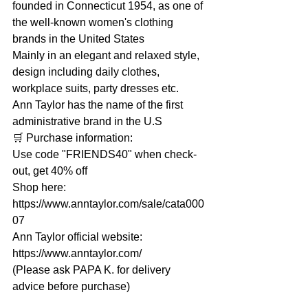
founded in Connecticut 1954, as one of 
the well-known women's clothing 
brands in the United States
Mainly in an elegant and relaxed style, 
design including daily clothes, 
workplace suits, party dresses etc.
Ann Taylor has the name of the first 
administrative brand in the U.S
🛒 Purchase information:
Use code "FRIENDS40" when check-
out, get 40% off
Shop here: 
https://www.anntaylor.com/sale/cata000
07
Ann Taylor official website: 
https://www.anntaylor.com/
(Please ask PAPA K. for delivery 
advice before purchase)