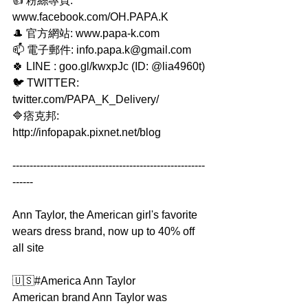
👍 粉絲專頁: 
www.facebook.com/OH.PAPA.K
🎩 官方網站: www.papa-k.com
📫 電子郵件: info.papa.k@gmail.com
🍀 LINE : goo.gl/kwxpJc (ID: @lia4960t)
🐦 TWITTER: 
twitter.com/PAPA_K_Delivery/
🔷痞克邦: 
http://infopapak.pixnet.net/blog
--------------------------------------------------------
------
Ann Taylor, the American girl's favorite 
wears dress brand, now up to 40% off 
all site
🇺🇸#America Ann Taylor
American brand Ann Taylor was 