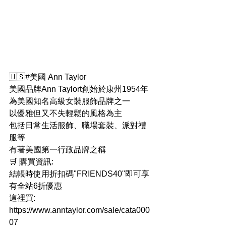
🇺🇸#美國 Ann Taylor
美國品牌Ann Taylort創始於康州1954年
為美國知名高級女裝服飾品牌之一
以優雅但又不失輕鬆的風格為主
包括日常生活服飾、職場套裝、派對禮
服等
有著美國第一行政品牌之稱
🛒 購買資訊:
結帳時使用折扣碼"FRIENDS40"即可享
有全站6折優惠
這裡買: 
https://www.anntaylor.com/sale/cata000
07