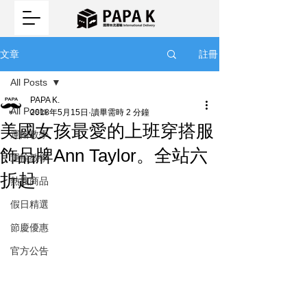
註冊
文章
All Posts
PAPA K.
All Posts
2018年5月15日
讀畢需時 2 分鐘
美國女孩最愛的上班穿搭服
運輸教學
飾品牌Ann Taylor。全站六
運輸教學
折起
熱搜商品
假日精選
節慶優惠
官方公告