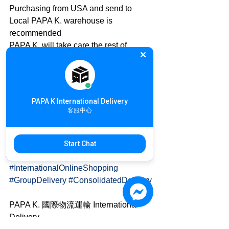
Purchasing from USA and send to 
Local PAPA K. warehouse is 
recommended
PAPA K. will take care the rest of 
international delivery
International Online Shopping details: 
https://goo.gl/qMh9U2
PAPA K International Delivery
U.S.A. 🇺🇸 to Taiwan🇹🇼
客服中心
Inquiry details: https://goo.gl/z42MBH
#Delivery
#AnnTaylor
#Dress
#Women
Start Chat
#InternationalDelivery
#InternationalOnlineShopping
#GroupDelivery
#ConsolidatedDelivery
PAPA K. 國際物流運輸 International 
Delivery