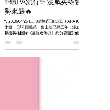
✨蝦PA流行✨ 漫威英雄強
勢來襲🔥
💡2018/04/25 (三) 紐澳聯軍紀念日 PAPA K.
休假一日💡 距離第一集上映已經五年，漫威
超級英雄團隊《復仇者聯盟》終於要面對他們
最恐怖、最強大的敵人“薩諾斯”來襲！🌪🌪
《復仇者聯盟3：無限之戰》的前導預告終於
正式公開，全長146秒的超精彩內容讓全球
的...