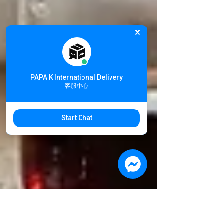
PAPA K International Delivery
客服中心
Start Chat