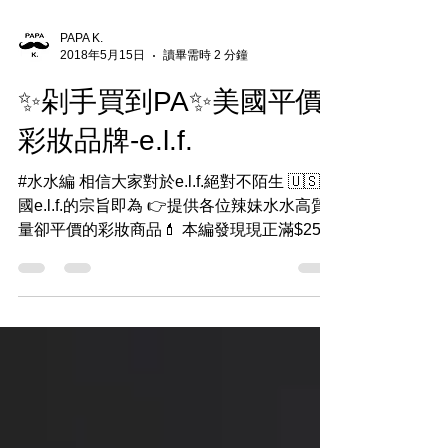
PAPA K.
2018年5月15日
讀畢需時 2 分鐘
✨剁手買到PA✨美國平價
彩妝品牌-e.l.f.
#水水編 相信大家對於e.l.f.絕對不陌生 🇺🇸美
國e.l.f.的宗旨即為 👉提供各位辣妹水水高質
量卻平價的彩妝商品💄 本編發現現正滿$25美
元,無須折扣碼直接免境內運輸 這還不夠吸引
人❌❌ 🔥此外加碼🎁滿$25美元即送三色頰彩
🔥 🎈限量日期至美國時間...