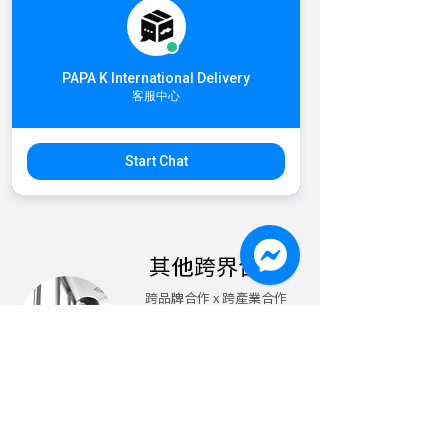
企業運輸合作
PAPA K International Delivery
​從樣品運輸到包裹運輸甚至
客服中心
是貨櫃運輸，無論是世界各
國的運輸需求，就讓我們成
為你的長期合作夥伴
Start Chat
​其他跨界合作
跨品牌合作 x 跨產業合作
想的到的各種天馬行空的合作
方案
​一起用創意玩品牌