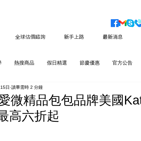
會員獨家優惠 運費最低價享 8折優惠
​詳情請點擊這
全球估價諮詢
新手上路
最新消息
學
熱搜商品
假日精選
節慶優惠
官方公告
月15日
讀畢需時 2 分鐘
愛微精品包包品牌美國Kat
。最高六折起