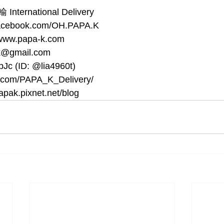
ternational Delivery
facebook.com/OH.PAPA.K
: www.papa-k.com
.k@gmail.com
pJc (ID: @lia4960t)
r.com/PAPA_K_Delivery/
papak.pixnet.net/blog