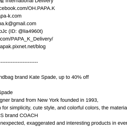
ternational Delivery
ebook.com/OH.PAPA.K
pa-k.com
pa.k@gmail.com
pJc (ID: @lia4960t)
r.com/PAPA_K_Delivery/
apak.pixnet.net/blog
-----------------------
ndbag brand Kate Spade, up to 40% off
Spade
igner brand from New York founded in 1993, 
or simplicity, cute style, and colorful colors, the material
U.S brand COACH
nexpected, exaggerated and interesting products in eve