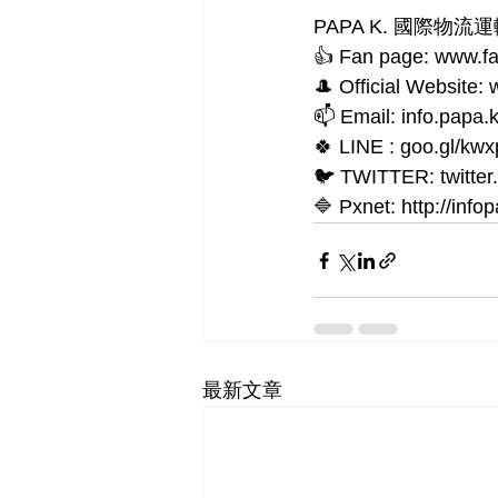
PAPA K. 國際物流運輸 In
👍 Fan page: www.
🎩 Official Website
📫 Email: info.papa
🍀 LINE : goo.gl/kwx
🐦 TWITTER: twitte
🔷 Pxnet: http://info
最新文章