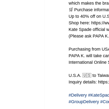
which makes the bran
🛒 Purchase informat
Up to 40% off on U.S 
Shop here: https://
Kate Spade official 
(Please ask PAPA K. 
Purchasing from US
PAPA K. will take car
International Online
U.S.A. 🇺🇸 to Taiw
Inquiry details: http
#Delivery
#KateSpa
#GroupDelivery
#Con