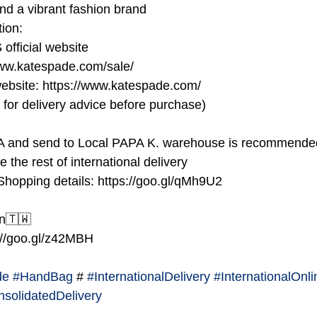
d a vibrant fashion brand
ion:
official website
www.katespade.com/sale/
website: https://www.katespade.com/
for delivery advice before purchase)
A and send to Local PAPA K. warehouse is recommende
e the rest of international delivery
 Shopping details: https://goo.gl/qMh9U2
an🇹🇼
s://goo.gl/z42MBH
de
#HandBag
 # 
#InternationalDelivery
#InternationalOnl
solidatedDelivery