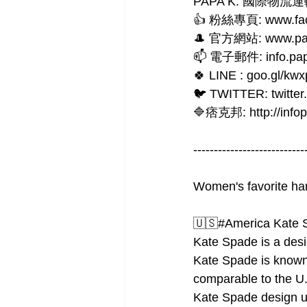
PAPA K. 國際物流運輸 In
👍 粉絲專頁: www.fac
🎩 官方網站: www.pa
📫 電子郵件: info.pa
🍀 LINE : goo.gl/kwx
🐦 TWITTER: twitte
🔷痞克邦: http://infop
---------------------------
Women's favorite ha
🇺🇸#America Kate 
Kate Spade is a des
Kate Spade is known f
comparable to the 
Kate Spade design u