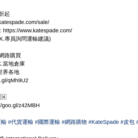
折起
atespade.com/sale/
ttps://www.katespade.com/
 K.專員詢問運輸建議)
網路購買
K.當地倉庫
至世界各地
.gl/qMh9U2
🇼
goo.gl/z42MBH
運輸
#代貨運輸
#國際運輸
#網路購物
#KateSpade
#皮包