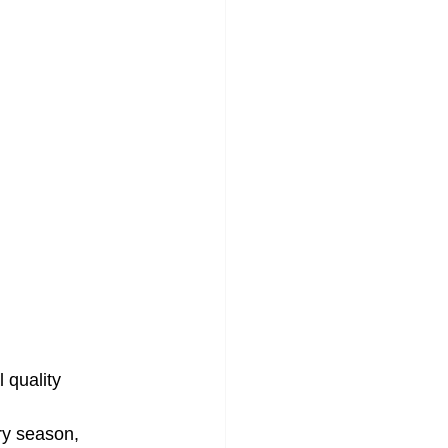
 quality 
ry season, 