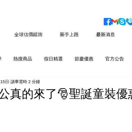
會員獨家優惠 運費最低價享 8折優惠
​詳情請點擊這
全球估價諮詢
新手上路
最新消息
學
熱搜商品
假日精選
節慶優惠
官方公告
月15日
讀畢需時 2 分鐘
公真的來了🎅聖誕童裝優