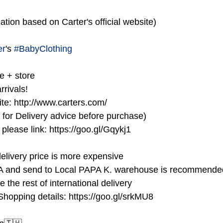
ation based on Carter's official website)
er
's 
#BabyClothing
te + store
rivals! 
site: http://www.carters.com/
for Delivery advice before purchase)
please link: https://goo.gl/Gqykj1
delivery price is more expensive
A and send to Local PAPA K. warehouse is recommende
e the rest of international delivery
Shopping details: https://goo.gl/srkMU8