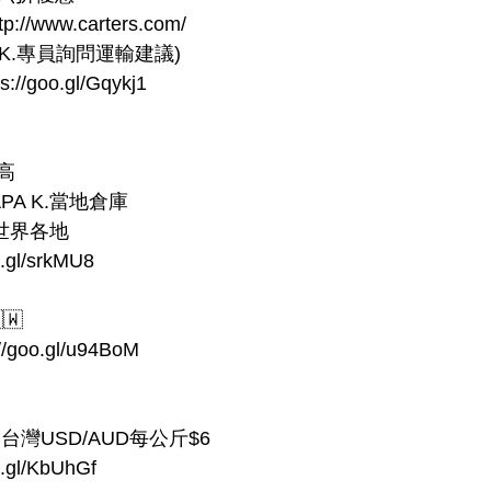
p://www.carters.com/
 K.專員詢問運輸建議)
/goo.gl/Gqykj1
高
A K.當地倉庫
至世界各地
.gl/srkMU8
🇼
goo.gl/u94BoM
灣USD/AUD每公斤$6
.gl/KbUhGf