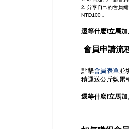
2. 分享自己的會
NTD100 。
還等什麼❗️立馬加入
會員申請流
點擊
會員表單
並
積運送公斤數累
還等什麼❗️立馬加入