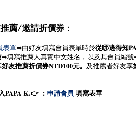
推薦/邀請折價券
：
從哪邊得知PAP
員表單
➡由好友填寫會員表單時於
薦
➡填寫推薦人真實中文姓名，以及其會員編號➡通
好友推薦折價券NTD100元。
享
及推薦者好友享
PAPA K.👉 ：
申請會員 
填寫表單