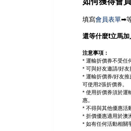
如何獲得會
填寫
會員表單
➡
還等什麼❗️立馬加入
注意事項：
* 運輸折價券不受
* 可與好友邀請/好
* 運輸折價券/好
可使用2張折價券。
* 使用折價券須於
惠。
* 不得與其他優惠活
* 折價優惠適用於澳洲 
* 如有任何活動相關