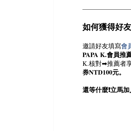
如何獲得好友
邀請好友填寫
會
PAPA K.會員推
K.核對➡​​​​​​​推薦者
券NTD100元。
還等什麼❗️立馬加入