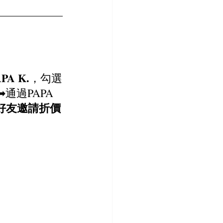
A K.
，勾選
過PAPA 
好友邀請折價