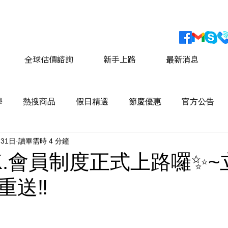
會員獨家優惠 運費最低價享 8折優惠
​詳情請點擊這
全球估價諮詢
新手上路
最新消息
學
熱搜商品
假日精選
節慶優惠
官方公告
月31日
讀畢需時 4 分鐘
 K.會員制度正式上路囉✨
重送‼