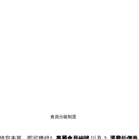
會員分級制度
填寫表單，即可獲得1. 
專屬會員編號
 以及 2. 
運費折價券 N