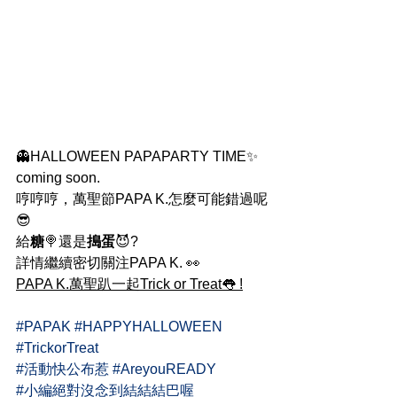
👻HALLOWEEN PAPAPARTY TIME✨ 
coming soon.
哼哼哼，萬聖節PAPA K.怎麼可能錯過呢
😎
給
糖
🍭還是
搗蛋
😈? 
詳情繼續密切關注PAPA K. 👀
PAPA K.萬聖趴一起Trick or Treat👅 !
#PAPAK
#HAPPYHALLOWEEN
#TrickorTreat
#活動快公布惹
#AreyouREADY
#小編絕對沒念到結結結巴喔