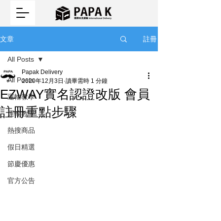
註冊
文章
All Posts
Papak Delivery
All Posts
2020年12月3日
讀畢需時 1 分鐘
EZWAY實名認證改版 會員
運輸教學
註冊重點步驟
運輸教學
熱搜商品
假日精選
節慶優惠
官方公告