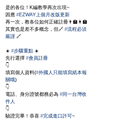
是的各位！K編教學再次出現~
因應 
#
EZWAY上個月改版更新
再一次，教各位如何正確註冊👨‍🏫👩‍🏫
其實也是差不多概念，但🔗 
#
流程必須
嚴謹
 🔗
☀️ 
#
步驟重點
 ☀️
先行選擇 
#
會員註冊
👇
填寫個人資料(
#
外國人只能填寫紙本報
關哦
)
👇
電話、身分證號都務必為 
#
同一台灣收
件人
👇
驗證完畢！恭喜 
#
完成進口許可
~