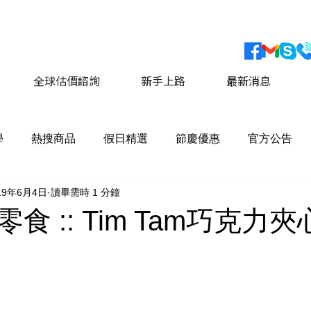
會員獨家優惠 運費最低價享 8折優惠
​詳情請點擊這
全球估價諮詢
新手上路
最新消息
學
熱搜商品
假日精選
節慶優惠
官方公告
19年6月4日
讀畢需時 1 分鐘
食 :: Tim Tam巧克力