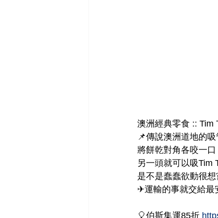
澳洲經典零食 :: Ti
📌傳說澳洲道地的
將餅乾對角各咬一口
另一頭就可以吸Tim
是不是蠢蠢欲動很想
✈運輸的事就交給最安心
🎈伯斯集運85折 
http