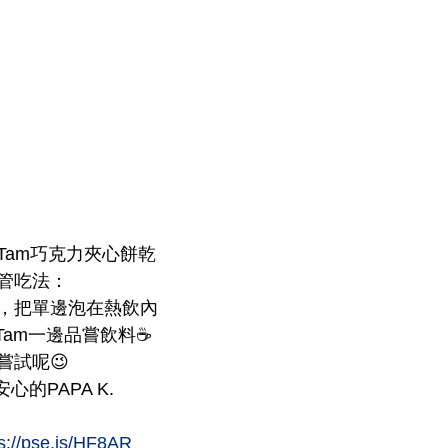
m Tam巧克力夾心餅乾
吸管吃法：
，把單邊泡在熱飲內
 Tam一邊品嘗飲料☕
嘗試呢😉
的PAPA K.
s://pse.is/HF8AR