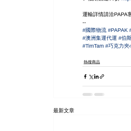
運輸詳情請洽PAPA
--
#國際物流
#PAPAK
#澳洲集運代運
#伯斯
#TimTam
#巧克力夾
熱搜商品
最新文章