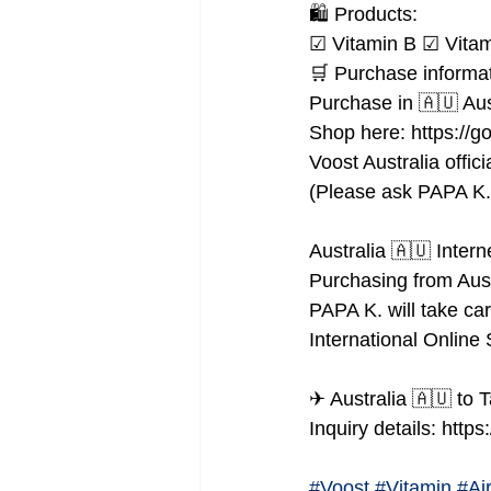
🛍 Products:
☑ Vitamin B ☑ Vita
🛒 Purchase informat
Purchase in 🇦🇺 Au
Shop here: https://g
Voost Australia offic
(Please ask PAPA K. 
Australia 🇦🇺 Inter
Purchasing from Aus
PAPA K. will take car
International Online
✈ Australia 🇦🇺 to 
Inquiry details: https
#Voost
#Vitamin
#Ai