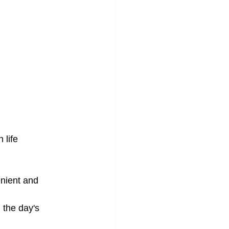
 life
enient and 
 the day's 