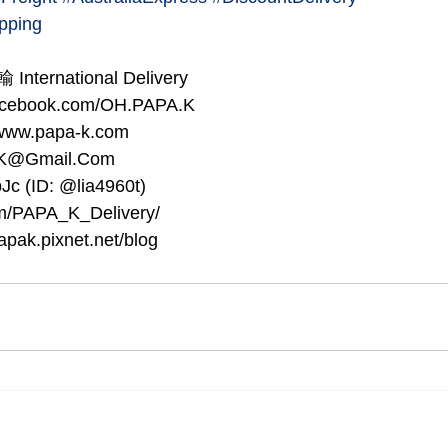
pping
ternational Delivery
acebook.com/OH.PAPA.K
: www.papa-k.com
a.K@Gmail.Com
Jc (ID: @lia4960t)
com/PAPA_K_Delivery/
papak.pixnet.net/blog