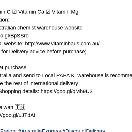
min C ☑ Vitamin Ca ☑ Vitamin Mg
ion:
stralian chemist warehouse website
oo.gl/BpSSro
ial website: http://www.vitaminhaus.com.au/
for Delivery advice before purchase)
net purchase
tralia and send to Local PAPA K. warehouse is recomm
e the rest of international delivery
 Shopping details: https://goo.gl/qMh9U2
Taiwan 🇹🇼
://goo.gl/uJTdAi
rFreight
#AustraliaExpress
#DiscountDelivery