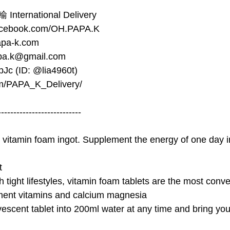
ternational Delivery
ebook.com/OH.PAPA.K
pa-k.com
pa.k@gmail.com
pJc (ID: @lia4960t)
com/PAPA_K_Delivery/
---------------------------
itamin foam ingot. Supplement the energy of one day in
t
 tight lifestyles, vitamin foam tablets are the most conv
ment vitamins and calcium magnesia
vescent tablet into 200ml water at any time and bring you