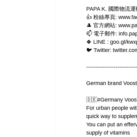
PAPA K. 國際物流運輸 In
👍 粉絲專頁: www.fac
🎩 官方網站: www.pa
📫 電子郵件: info.pa
🍀 LINE : goo.gl/kwx
🐦 Twitter: twitter.
---------------------------
German brand Voost v
🇩🇪#Germany Voos
For urban people with
quick way to supple
You can put an effer
supply of vitamins