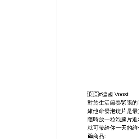
🇩🇪#德國 Voost
對於生活節奏緊張的
維他命發泡錠片是最
隨時放一粒泡騰片進2
就可帶給你一天的維
🛍商品: 