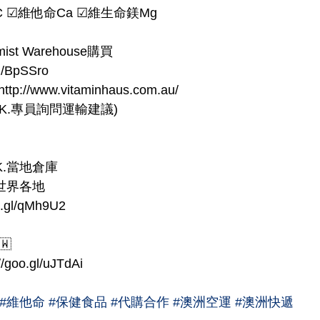
 ☑維他命Ca ☑維生命鎂Mg
st Warehouse購買
l/BpSSro
://www.vitaminhaus.com.au/
 K.專員詢問運輸建議)
K.當地倉庫
至世界各地
.gl/qMh9U2
🇼
oo.gl/uJTdAi
#維他命
#保健食品
#代購合作
#澳洲空運
#澳洲快遞