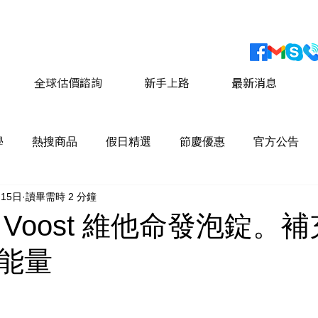
會員獨家優惠 運費最低價享 8折優惠
​詳情請點擊這
全球估價諮詢
新手上路
最新消息
學
熱搜商品
假日精選
節慶優惠
官方公告
月15日
讀畢需時 2 分鐘
Voost 維他命發泡錠。
能量