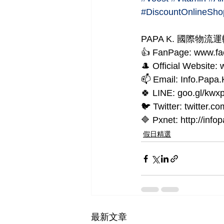
#DiscountOnlineSho
PAPA K. 國際物流運輸 In
👍 FanPage: www.f
🎩 Official Website
📫 Email: Info.Pap
🍀 LINE: goo.gl/kwxp
🐦 Twitter: twitter.
🔷 Pxnet: http://info
假日精選
最新文章