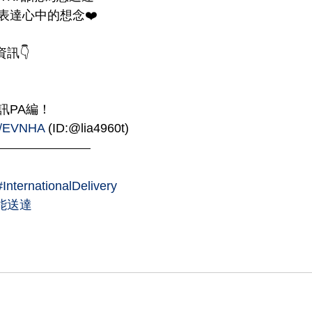
表達心中的想念❤️
訊👇
訊PA編！
is/EVNHA
 (ID:@lia4960t)
#InternationalDelivery
都能送達