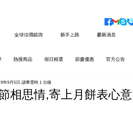
會員獨家優惠 運費最低價享 8折優惠
​詳情請點擊這
全球估價諮詢
新手上路
最新消息
學
熱搜商品
假日精選
節慶優惠
官方公告
19年9月5日
讀畢需時 1 分鐘
佳節相思情,寄上月餅表心意