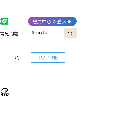
會員中心 & 登入
常見問題
登入 / 註冊
🥮