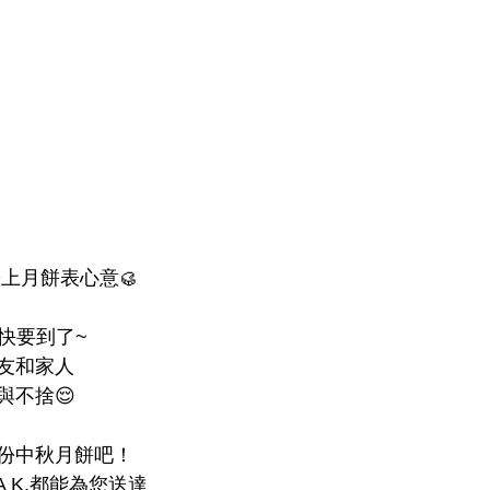
寄上月餅表心意🥮
快要到了~
友和家人
與不捨😌
份中秋月餅吧！
A K.都能為您送達