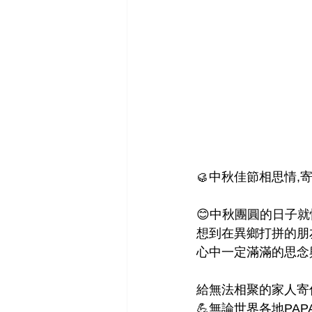
🥮中秋佳節相思情,
😊中秋團圓的日子就
想到在異鄉打拼的朋
心中一定滿滿的思念
給無法相聚的家人寄
💪無論世界各地PAP