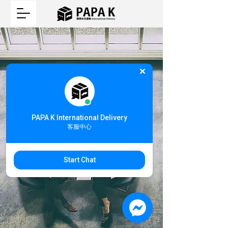
​專業諮詢
估價諮詢
|
運輸文件&範本
|
服務條款
PAPA K International Delivery
客服中心
Start Chat