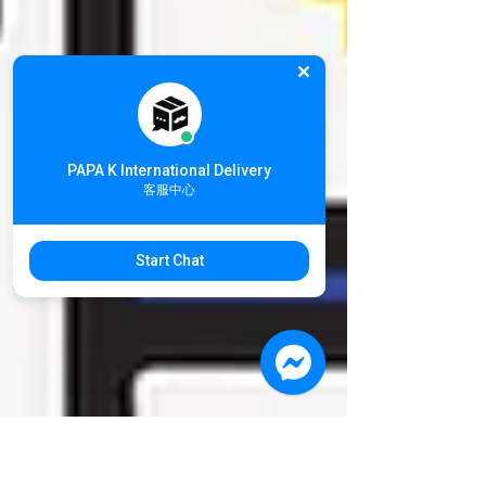
PAPA K International Delivery
客服中心
Start Chat