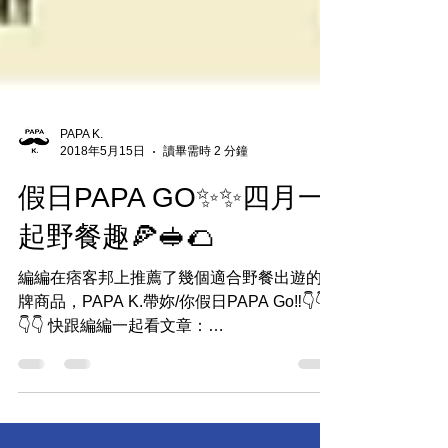
PAPA K.
2018年5月15日
讀畢需時 2 分鐘
假日PAPA GO✨✨四月一
起野餐趣🍕🥪🌮
編編在痞客邦上推薦了幾個適合野餐出遊的品
牌商品，PAPA K.帶妳/你假日PAPA Go‼👇👇
👇👇 快跟編編一起看文章：
https://goo.gl/kesv3N 🚩官網下訂喜歡的商品