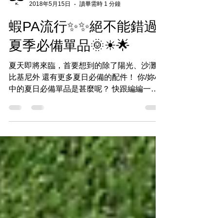
PAPA K.
2018年5月15日
讀畢需時 1 分鐘
蝦PA流行✨✨絕不能錯過
夏季必備單品🌞☀🌟
夏天即將來臨，首要想到的除了陽光、沙灘、
比基尼外 還有更多夏日必備的配件！ 你/妳心
中的夏日必備單品是甚麼呢？ 快跟編編一起
看文章：http://t.cn/RuKU11O 🚩官網下訂喜歡
的商品前 👉提供商品網頁或照片給PAPA K.
專員評估🤓...