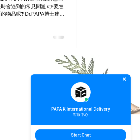
時會遇到的常見問題 👉要怎
物品呢❓ Dr.PAPA博士建議
你利用 ✅氣泡紙 ✅泡棉 ✅衣服 ✅報紙 ✅雙層紙箱 等...
PAPA K International Delivery
客服中心
Start Chat
>