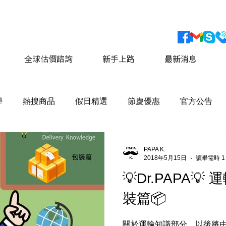
會員獨家優惠 運費最低價享 8折優惠
​詳情請點擊這
全球估價諮詢
新手上路
最新消息
學
熱搜商品
假日精選
節慶優惠
官方公告
PAPA K.
2018年5月15日
讀畢需時 1
💡Dr.PAPA
裝篇📦
關於運輸知識部分，以後將由Dr