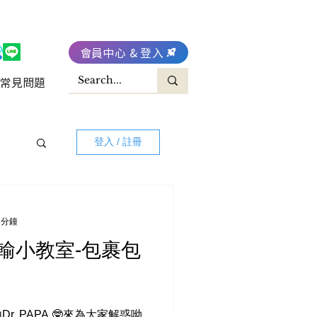
會員中心 & 登入
常見問題
登入 / 註冊
 分鐘
 運輸小教室-包裹包
. PAPA 🤓來為大家解惑呦