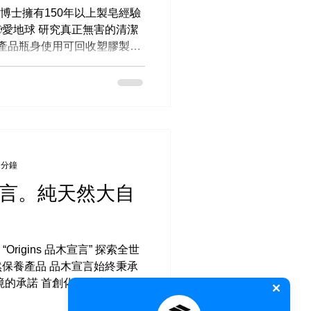
's 布朗博士擁有150年以上製皂經驗
🌎愛地球 研究真正無害的清潔
全產品瓶身使用可回收塑膠製成
維他命E作為天然保鮮劑...
 分鐘
木宣言。純天然大自
Origins 品木宣言” 探索全世
保養產品 品木宣言始終秉承
境的承諾 首創化妝品空瓶回收
等全球性環保組織🌳在世界各