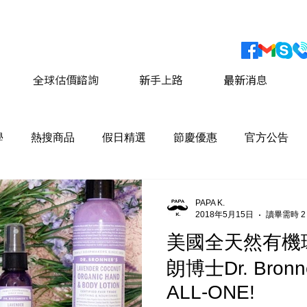
會員獨家優惠 運費最低價享 8折優惠
​詳情請點擊這
全球估價諮詢
新手上路
最新消息
學
熱搜商品
假日精選
節慶優惠
官方公告
PAPA K.
2018年5月15日
讀畢需時 2
美國全天然有機
朗博士Dr. Bronn
ALL-ONE!