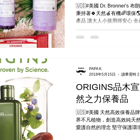
🇺🇸#美國 Dr. Bronner
秉持著🍀天然🍎有機🌈環保
產品 讓大人小孩用得安心 
無任何人工添加 使用檸檬酸及
PAPA K.
2018年5月15日
讀畢需時 2
ORIGINS品
然之力保養品
🇺🇸#美國 天然高效保養品牌 “
界不凡植物，創造高效純天然
愛護自然的理念 堅守保護環
環保計畫 攜手美國森林協會