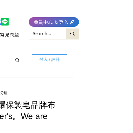
會員中心 & 登入
常見問題
登入 / 註冊
 分鐘
環保製皂品牌布
er's。We are