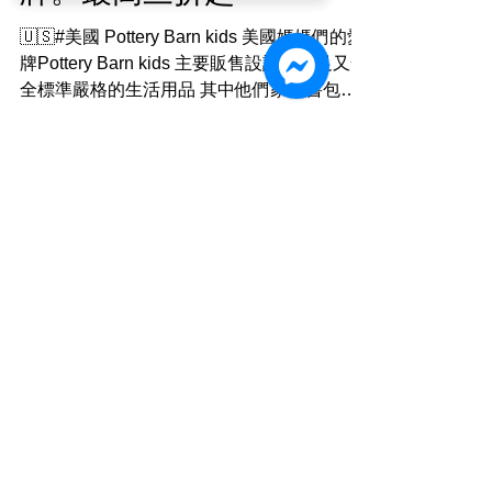
牌。最高三折起
🇺🇸#美國 Pottery Barn kids 美國媽媽們的愛
牌Pottery Barn kids 主要販售設計感十足又安
全標準嚴格的生活用品 其中他們家的書包非
常受到歡迎 不僅花色活潑可愛 還可以繡名字
上去 客製化獨一無二 🛍商品: 兒童 ☑#傢俱
☑#背包...