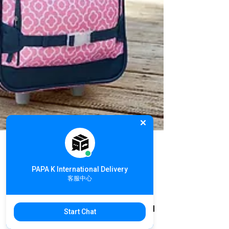
PAPA K.
PAPA K International Delivery
2018年5月15日
讀畢需時 2 分鐘
客服中心
美國媽媽推薦Pottery
Start Chat
Barn kids兒童嬰幼兒品