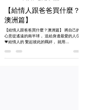
Papak Delivery
2019年8月2日
讀畢需時 1 分鐘
【給情人跟爸爸買什麼？
澳洲篇】
【給情人跟爸爸買什麼？澳洲篇】 將自己的
心意從遙遠的南半球， 送給身邊最愛的人😘
💗給情人的 繫起彼此的羈絆， 就用
#Pandora 將彼此緊緊串起， 個人化的選項，
跟親愛的戴上專屬自己的設計😘 - Pandora ▶︎
https://pse.is/KXFSP...