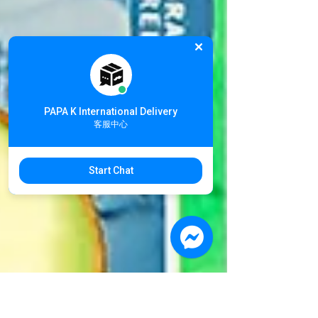
PAPA K International Delivery
客服中心
Start Chat