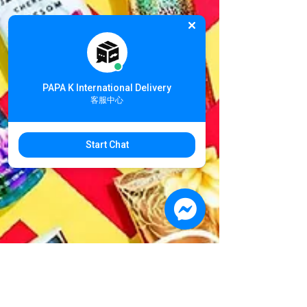
PAPA K International Delivery
客服中心
Start Chat