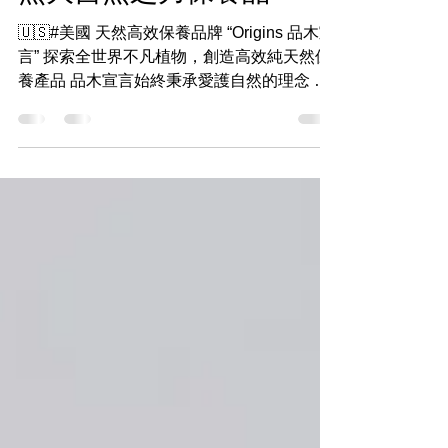
ORIGINS品木宣言。純天
然大自然之力保養品
🇺🇸#美國 天然高效保養品牌 “Origins 品木宣
言” 探索全世界不凡植物，創造高效純天然保
養產品 品木宣言始終秉承愛護自然的理念 堅
守保護環境的承諾 首創化妝品空瓶回收環保
計畫 攜手美國森林協會等全球性環保組織🌳
在世界各地植樹造林...