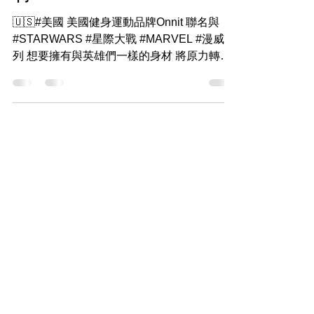
材
🇺🇸#美國 美國健身運動品牌Onnit 聯名與
#STARWARS #星際大戰 #MARVEL #漫威系
列 想要擁有與英雄們一樣的身材 將原力轉換
成運動的動力 🎁商品: 健身器材 健身衣服 保
健食品 等運動周邊 💵商品折扣: 特價區五折
起:...