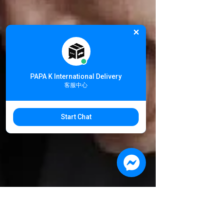
PAPA K International Delivery
客服中心
Start Chat