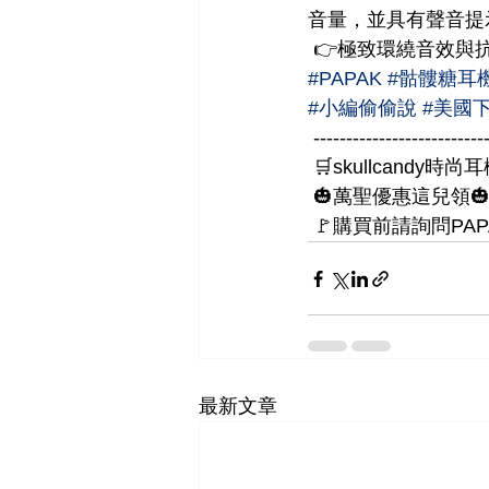
音量，並具有聲音提
 👉極致環繞音效與
#PAPAK
#骷髏糖耳
#小編偷偷說
#美國下
 --------------------------
 🛒skullcandy
 🎃萬聖優惠這兒領🎃 
 🚩購買前請詢問PAP
最新文章