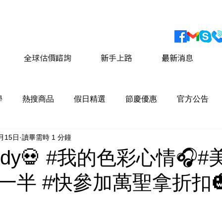
會員獨家優惠 運費最低價享 8折優惠
​詳情請點擊這
全球估價諮詢
新手上路
最新消息
學
熱搜商品
假日精選
節慶優惠
官方公告
0月15日
讀畢需時 1 分鐘
candy💀 #我的色彩心情🎧
一半 #快參加萬聖拿折扣