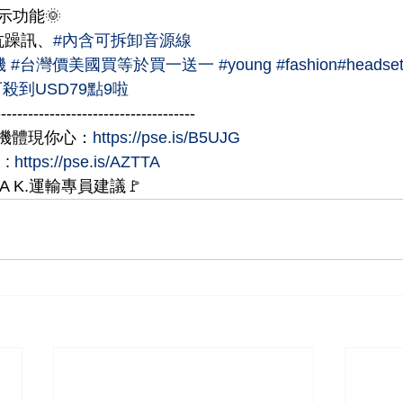
示功能🌞
抗躁訊、
#內含可拆卸音源線
機
#台灣價美國買等於買一送一
#young
#fashion
#headse
殺到USD79點9啦
-------------------------------------
時尚耳機體現你心：
https://pse.is/B5UJG
: 
https://pse.is/AZTTA
A K.運輸專員建議🚩