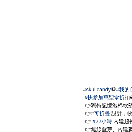
#
skullcandy
💀
#我的
#快參加萬聖拿折扣
 👉獨特記憶泡棉軟
 👉
#可折疊
 設計，
 👉 
#22小時
 內建超
 👉無線藍芽、內建麥克風，可以在任何藍芽裝置上輕鬆接聽電話📞、管理音樂播放🎶、調整