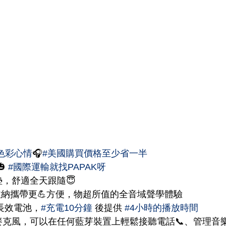
色彩心情
🎧
#美國購買價格至少省一半
🎃 
#國際運輸就找PAPAK呀
墊，舒適全天跟隨😇
收納攜帶更💪方便，物超所值的全音域聲學體驗
長效電池，
#充電10分鐘
 後提供 
#4小時的播放時間