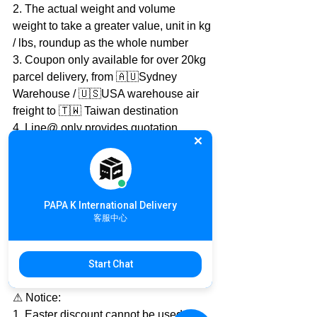
2. The actual weight and volume 
weight to take a greater value, unit in kg 
/ lbs, roundup as the whole number
3. Coupon only available for over 20kg 
parcel delivery, from 🇦🇺Sydney 
Warehouse / 🇺🇸USA warehouse air 
freight to 🇹🇼 Taiwan destination
4. Line@ only provides quotation 
question and answer service
The official documents required for 
clearance please send by e-mail
5. Line@ ont only get the discount for 
PAPA K International Delivery
the newest event, but also have other 
客服中心
friends only discount in the futhure
Welcome to follow us ~ With PAPA K. 
global delivery simple and easy! 👻
Start Chat
⚠ Notice:
1. Easter discount cannot be used 