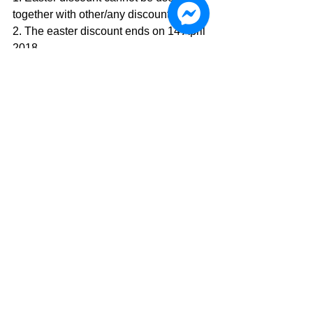
together with other/any discounts.
2. The easter discount ends on 14 April 
2018
3. Discount is only qualified for 
shipment from USA or Australia to 
Taiwan only.
4. If there is any issues or arguments,
PAPA K. International Delivery retains 
the ultimate right.
PAPA K. 國際物流運輸 International 
Delivery
👍 Fan Page: 
www.facebook.com/OH.PAPA.K
🎩 Official Website: www.papa-k.com
📫 Email: info.papa.k@gmail.com
🍀 LINE : goo.gl/kwxpJc (ID: @lia4960t)
🐦 Twitter: 