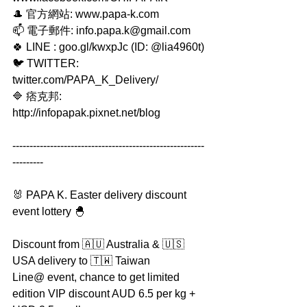
🎩 官方網站: www.papa-k.com
📫 電子郵件: info.papa.k@gmail.com
🍀 LINE : goo.gl/kwxpJc (ID: @lia4960t)
🐦 TWITTER: 
twitter.com/PAPA_K_Delivery/
🔷 痞克邦: 
http://infopapak.pixnet.net/blog
--------------------------------------------------------
---------
🐰 PAPA K. Easter delivery discount 
event lottery 🐣
Discount from 🇦🇺 Australia & 🇺🇸 
USA delivery to 🇹🇼 Taiwan
Line@ event, chance to get limited 
edition VIP discount AUD 6.5 per kg + 