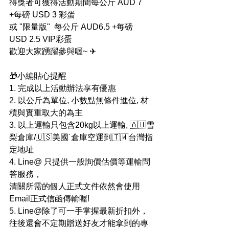
得獎者可獲得活動期間每公斤 AUD 7 
+每磅 USD 3 彩蛋
或 "限量版"  每公斤 AUD6.5 +每磅 
USD 2.5 VIP彩蛋 
歡迎大家踴躍參與喔~ ✈
🎁小編貼心提醒
1. 完成以上活動辦法享有優惠
2. 以公斤為單位, 小數點無條件進位, 材
積與實重取大的為主 
3. 以上運輸只包含20kg以上運輸, 🇦🇺雪
梨倉庫/🇺🇸美國˙倉庫空運到🇹🇼台灣指
定地址
4. Line@ 只提供一般詢價估價等運輸問
答服務，
清關所需的個人正式文件依然會使用
Email正式信函傳輸喔!
5. Line@除了可一手掌握最新折扣外，
往後還會不定期贈送好友才能拿到的專