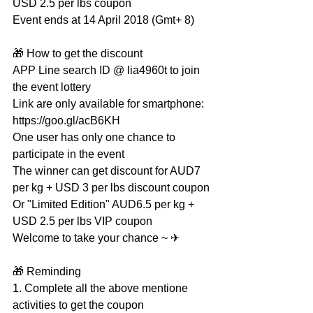
USD 2.5 per lbs coupon
Event ends at 14 April 2018 (Gmt+ 8)
🎁 How to get the discount
APP Line search ID @ lia4960t to join 
the event lottery
Link are only available for smartphone: 
https://goo.gl/acB6KH
One user has only one chance to 
participate in the event
The winner can get discount for AUD7 
per kg + USD 3 per lbs discount coupon
Or "Limited Edition" AUD6.5 per kg + 
USD 2.5 per lbs VIP coupon
Welcome to take your chance ~ ✈
🎁 Reminding
1. Complete all the above mentione 
activities to get the coupon