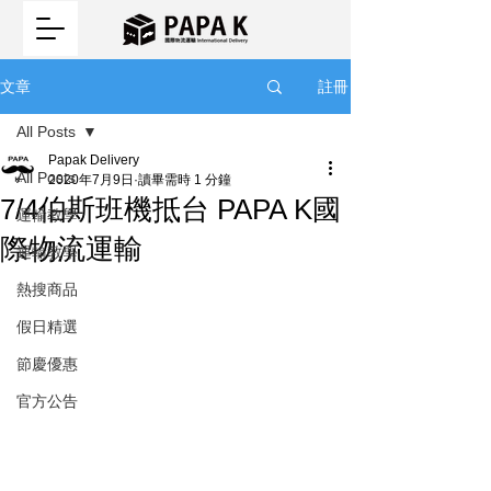
註冊
文章
All Posts
Papak Delivery
All Posts
2020年7月9日
讀畢需時 1 分鐘
7/4伯斯班機抵台 PAPA K國
運輸教學
際物流運輸
運輸教學
熱搜商品
假日精選
節慶優惠
官方公告