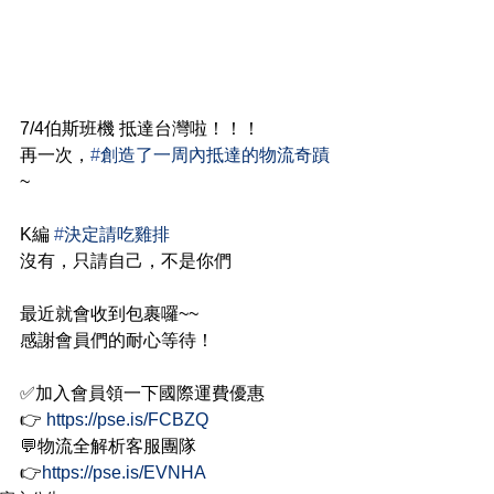
7/4伯斯班機 抵達台灣啦！！！
再一次，
#
創造了一周內抵達的物流奇蹟
~
K編 
#
決定請吃雞排
沒有，只請自己，不是你們
最近就會收到包裹囉~~
感謝會員們的耐心等待！
✅加入會員領一下國際運費優惠
👉 
https://pse.is/FCBZQ
💬物流全解析客服團隊
👉
https://pse.is/EVNHA