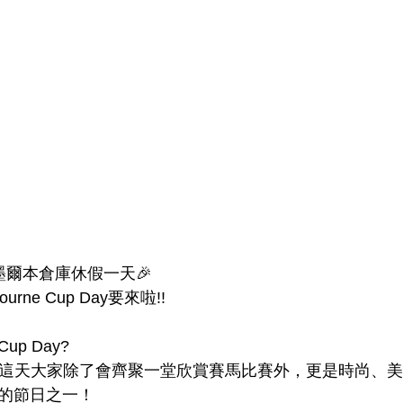
K.及墨爾本倉庫休假一天🎉
rne Cup Day要來啦!!
Cup Day?
 這天大家除了會齊聚一堂欣賞賽馬比賽外，更是時尚、
要的節日之一！