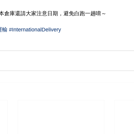
本倉庫還請大家注意日期，避免白跑一趟唷～
運輸
#InternationalDelivery