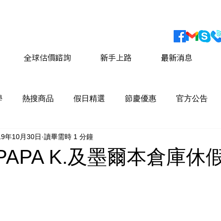
會員獨家優惠 運費最低價享 8折優惠
​詳情請點擊這
全球估價諮詢
新手上路
最新消息
學
熱搜商品
假日精選
節慶優惠
官方公告
19年10月30日
讀畢需時 1 分鐘
二) PAPA K.及墨爾本倉庫