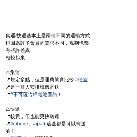
集運/快遞基本上是兩種不同的運輸方式
也因為許多會員的需求不同，規劃也都
有些許差異
相較起來
⚠️集運
📍規定多點，但是運費就會比較 
#
便宜
📍是一群人安排班機寄送
📍
#
不可蘊含鋰電池產品
！
⚠️快遞
📍較貴，但也能更快送達
📍
#
iphone
、
#
ipad
 這些都是可以寄送
的！