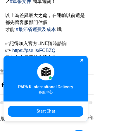
📍
#
單張文件
 簡單通關！
以上為差異最大之處，在運輸以前還是
都先讓客服部門估價
才能 
#
最節省運費及成本
 哦！
✅記得加入官方LINE隨時諮詢
👉 
https://pse.is/FCBZQ
💬加入會員開啟物流之旅
👉
https://pse.is/EVNHA
官方公告
PAPA K International Delivery
客服中心
Start Chat
查看全部
最新文章