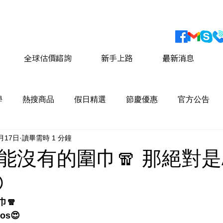
會員獨家優惠 運費最低價享 8折優惠
​詳情請點擊這
全球估價諮詢
新手上路
最新消息
學
熱搜商品
假日精選
節慶優惠
官方公告
1月17日
讀畢需時 1 分鐘
能沒有的圍巾🧣 那絕對是A

🧣 
os😍 