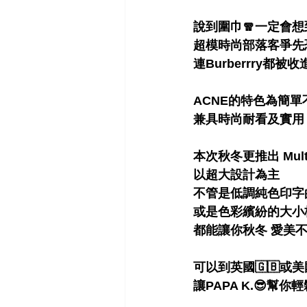
說到圍巾🧣一定會想到 
超模時尚部落客爭先
連Burberrry都被收
ACNE的特色為簡單
兼具時尚耐看及實用 
本次秋冬更推出 Multi 
以超大設計為主 
不管是低調純色印字
或是色彩繽紛的大小
都能讓你秋冬 愛美不用
可以到英國🇬🇧或美
讓PAPA K.😎幫你