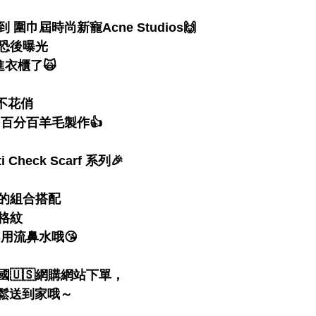
圍巾屆時尚新寵Acne Studios🙌 
恐後曝光 
進衣櫃了🙀 
不花俏 
百分百羊毛製作👍  
Check Scarf 系列🎉 
的組合搭配 
格紋 
流鼻水哦😘  
國🇺🇸網購網站下單， 
輕鬆送到家哦～  