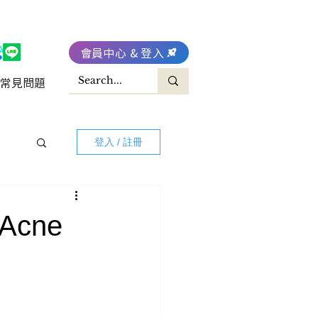
會員中心 & 登入
常見問題
登入 / 註冊
cne