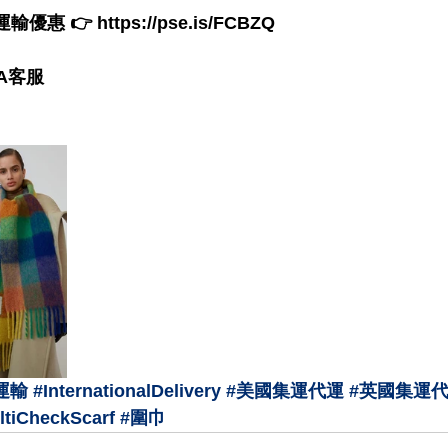
👉 https://pse.is/FCBZQ  
客服  
運輸
#InternationalDelivery
#美國集運代運
#英國集運
ltiCheckScarf
#圍巾