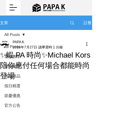
註冊
文章
All Posts
PAPA K.
All Posts
2018年7月27日
讀畢需時 1 分鐘
✨蝦 PA 時尚✨Michael Kors
運輸教學
陪你應付任何場合都能時尚
運輸教學
登場
熱搜商品
假日精選
節慶優惠
官方公告