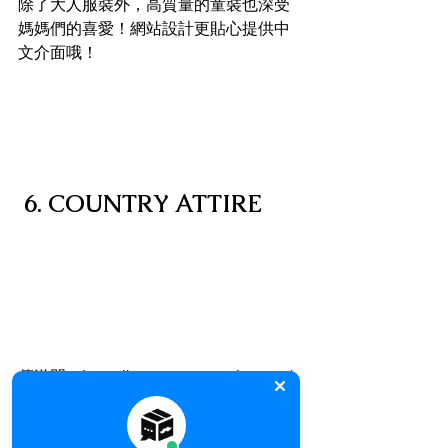
除了大人服裝外，高質量的童裝也深受
媽媽們的喜愛！網站設計更貼心提供中
文介面哦！
6. COUNTRY ATTIRE
傳送門：
https://www.countryattire.com/
如果你是Hunter雨靴的愛用者，那你不
能錯過COUNTRY ATTIRE！