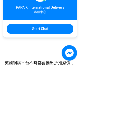
匯集經典英國品牌，專門提供優質高檔
的戶外用品，網站介面和ASOS類似，
PAPA K International Delivery
客服中心
簡潔明瞭！
Start Chat
英國網購平台不時都會推出折扣減價，
趕緊把握英鎊低點之際，把握完美時機
下單！
下單同時，也別忘了讓PAPA K幫你處理
集貨寄出、到府收送等複雜貨物寄送事
宜，讓你輕鬆下單的同時也能安心收貨
哦😘！
👉購買完後怎麼運 ？