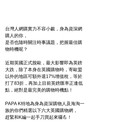
台灣人網購實力不容小覷，身為資深網
購人的你，
是否也隨時關注時事議題，把握最佳購
物時機呢？
近期英國正式脫歐，最大影響即為英鎊
大跌，除了本身在英國購物時，寄歐盟
以外的地區可額外退17%增值稅，等於
打了83折，再加上目前英鎊匯率正逢低
點，絕對是最完美的購物時機點！
PAPA K特地為身為資深購物人及海淘一
族的你們精選以下六大英國購物網，
趕緊和K編一起手刀買起來囉💪！