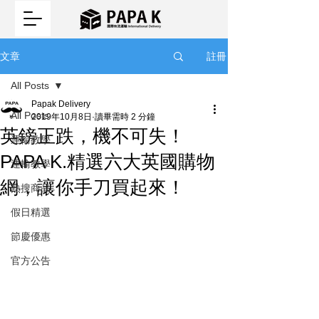
註冊
文章
All Posts
Papak Delivery
All Posts
2019年10月8日
讀畢需時 2 分鐘
英鎊正跌，機不可失！
運輸教學
PAPA K.精選六大英國購物
運輸教學
網，讓你手刀買起來！
熱搜商品
假日精選
節慶優惠
官方公告