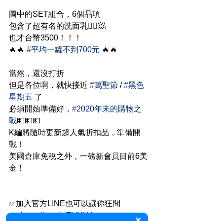
圖中的SET組合，6個品項
包含了超有名的洗面乳🧖‍♀️🧖
也才台幣3500！！！
🔥🔥 
#
平均一罐不到700元
 🔥🔥
當然，還沒打折
但是各位啊，就快接近 
#
萬聖節
 / 
#
黑色
星期五
 了
必須開始準備好，
#
2020年末的購物之
戰
💵💵💵
K編將隨時更新超人氣折扣品，準備開
戰！
美國倉庫免稅之外，一磅新會員目前6美
金！
✅加入官方LINE也可以讓你狂問
👉 
https://pse.is/EVNHA