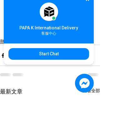
💬加入會員開啟物流之旅
👉
https://pse.is/FCBZQ
切記，PAPA K本身不幫大家購買哦！我
PAPA K International Delivery
們僅負責運輸/報關流程
客服中心
熱搜商品
Start Chat
查看全部
最新文章