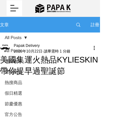
註冊
文章
All Posts
Papak Delivery
All Posts
2020年10月22日
讀畢需時 1 分鐘
美國集運火熱品KYLIESKIN
運輸教學
帶你提早過聖誕節
運輸教學
熱搜商品
假日精選
節慶優惠
官方公告