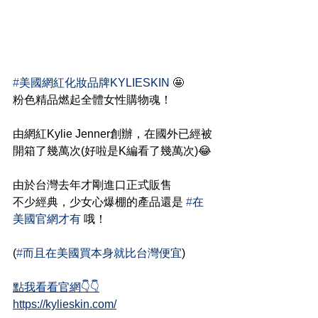
#
美國網紅化妝品牌KYLIESKIN
 🤩
粉色精品燃起全體女性購物魂！
由網紅Kylie Jenner創辦，在國外已經被
開箱了幾萬次(好啦是K編看了幾萬次)😂
由於台灣去年才剛進口正式販售
不少經典，少女心爆棚的產品還是 
#
在
美國官網才有
 哦！
(
#
而且在美國買本身就比台灣便宜
)
點我看看官網👇👇
https://kylieskin.com/