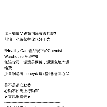
還不知道父親節到底該送甚麼❓
別怕，小編都替你想好了😎
‼Healthy Care產品現正於Chemist 
Warehouse 免運中‼
無論你買一罐還是兩罐，通通免境內運
輸費
少量網購省money💲還能討爸爸開心😊
是不是很心動😍
心動不如馬上行動🏃‍♂
🔥立馬網購去🔥
-----------------------------------------------