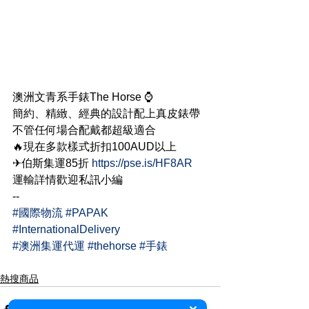
澳洲文青系手錶The Horse ⌚
簡約、精緻、經典的設計配上真皮錶帶
不管任何場合配戴都超級適合
🔥現在多款樣式折扣100AUD以上
✈伯斯集運85折 
https://pse.is/HF8AR
運輸詳情歡迎私訊小編
--
#國際物流
#PAPAK
#InternationalDelivery
#澳洲集運代運
#thehorse
#手錶
熱搜商品