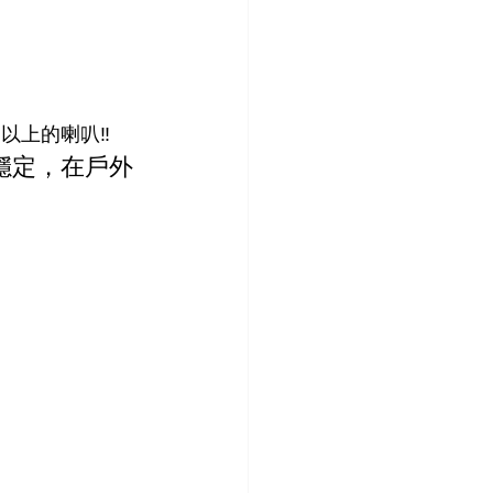
百個以上的喇叭‼
穩定，在戶外