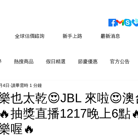
會員獨家優惠 運費最低價享 8折優惠
​詳情請點擊這
全球估價諮詢
新手上路
最新消息
學
熱搜商品
假日精選
節慶優惠
官方公告
2月4日
讀畢需時 1 分鐘
也太乾😍JBL 來啦😍
抽獎直播1217晚上6點🔥
樂喔🔥