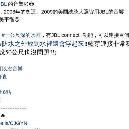
JBL
 的音響啦😎
L，2008年的奧運、2009的美國總統大選皆用JBL的音響
美平衡😘
 
#一公尺深的水裡
，有JBL connect+功能，可以連接
#防水之外放到水裡還會浮起來
‼藍芽連接非常
說50公尺也沒問題?!)
可以沒音樂
倍哀
上6點
喔
----------------
🔥
se.is/CJGYN