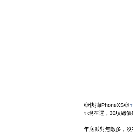
😍快抽iPhoneXS😍
h
✨現在運，30項總
年底派對無敵多，沒