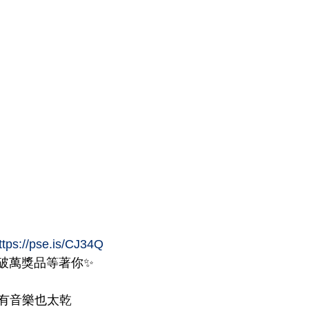
ttps://pse.is/CJ34Q
價破萬獎品等著你✨
有音樂也太乾