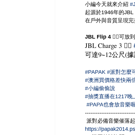
小編今天就來介紹 
#
起源於1946年的JB
在戶外與音質呈現完
JBL Flip 4 👉🏻
可放到
JBL Charge 3 👉🏻 
可達9~12公尺(據
#PAPAK
#派對怎麼
#澳洲買價格差快兩
#小編偷偷說
#抽獎直播在1217晚
#PAPA也會放音樂
---------------------------
 派對必備音樂催落起
https://papak2014.p