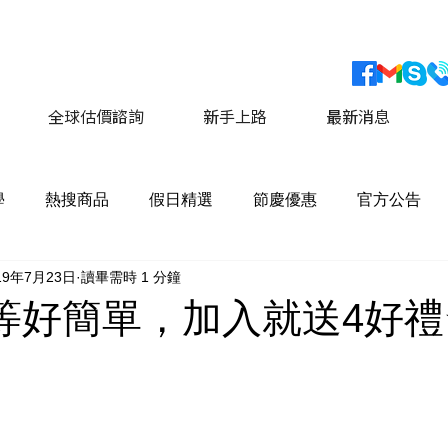
會員獨家優惠 運費最低價享 8折優惠
​詳情請點擊這
全球估價諮詢
新手上路
最新消息
學
熱搜商品
假日精選
節慶優惠
官方公告
19年7月23日
讀畢需時 1 分鐘
升等好簡單，加入就送4好禮⭐