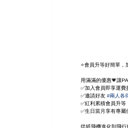
⭐️會員升等好簡單，
用滿滿的優惠💗讓PA
✅加入會員即享運費折
✅邀請好友 
#兩人各
✅紅利累積會員升等
✅生日當月享有專屬
從紙飛機進化到飛行