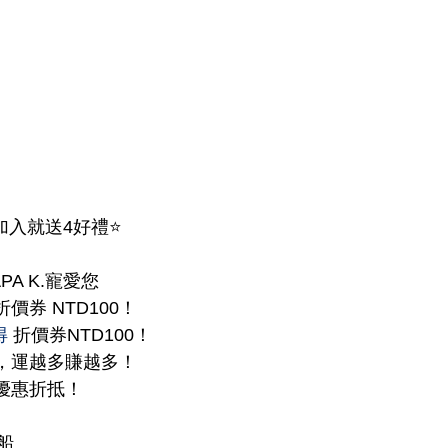
加入就送4好禮⭐️
PA K.寵愛您
價券 NTD100！
得
 折價券NTD100！
，運越多賺越多！
優惠折抵！
船