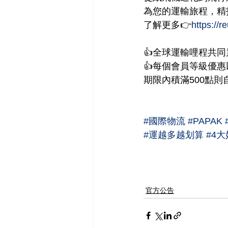
為您的運輸旅程，精
了解更多👉
https://r
👍全球運輸哩程共同
👍每個會員等級優
期限內積滿500點則
#國際物流
#PAPAK
#運越多越划算
#4
官方公告