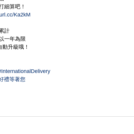
打細算吧！
eurl.cc/Ka2kM
累計
惠以一年為限
自動升級哦！
#InternationalDelivery
大好禮等著您