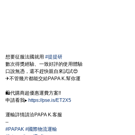
想要征服法國就用 
#提提研
數次得獎經驗、一致好評的使用體驗
口說無憑，還不趕快親自來試試😍
✈不管幾片都能交給PAPA K.幫你運
🛍代購商超優惠運費方案!!
申請看我▸ 
https://pse.is/ET2X5
運輸詳情請洽PAPA K.客服
--
#PAPAK
#國際物流運輸