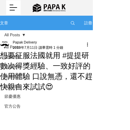
註冊
文章
All Posts
Papak Delivery
All Posts
2019年7月11日
讀畢需時 1 分鐘
想要征服法國就用 #提提研
運輸教學
數次得獎經驗、一致好評的
運輸教學
使用體驗 口說無憑，還不趕
熱搜商品
快親自來試試😍
假日精選
節慶優惠
官方公告