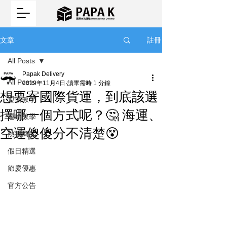
註冊
文章
All Posts
Papak Delivery
All Posts
2019年11月4日
讀畢需時 1 分鐘
想要寄國際貨運，到底該選
運輸教學
擇哪一個方式呢？🤔 海運、
運輸教學
空運傻傻分不清楚😵
熱搜商品
假日精選
節慶優惠
官方公告