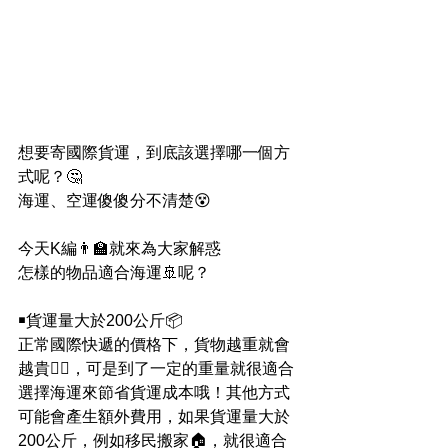
想要寄國際貨運，到底該選擇哪一個方
式呢？🤔
海運、空運傻傻分不清楚😵
今天K編👨‍🏫就來為大家解惑
怎樣的物品適合海運🚢呢？
￭貨運量大於200公斤📦
正常國際快遞的價格下，貨物越重就會
越貴🙅‍♂，可是到了一定的重量就很適合
選擇海運來節省貨運成本哦！其他方式
可能會產生額外費用，如果貨運量大於
200公斤，例如移民搬家🏠，就很適合