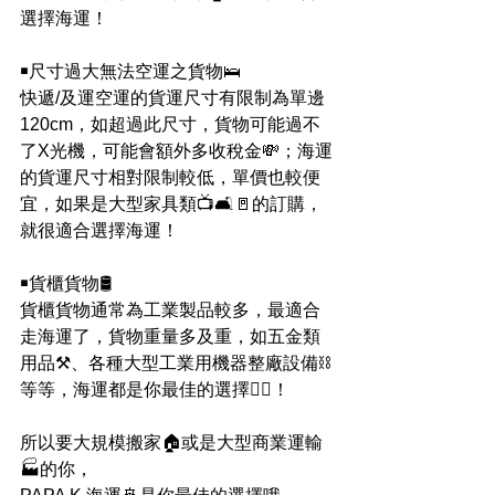
選擇海運！
￭尺寸過大無法空運之貨物🛌
快遞/及運空運的貨運尺寸有限制為單邊
120cm，如超過此尺寸，貨物可能過不
了X光機，可能會額外多收稅金💸；海運
的貨運尺寸相對限制較低，單價也較便
宜，如果是大型家具類📺🛋🚪的訂購，
就很適合選擇海運！
￭貨櫃貨物🛢
貨櫃貨物通常為工業製品較多，最適合
走海運了，貨物重量多及重，如五金類
用品⚒、各種大型工業用機器整廠設備⛓
等等，海運都是你最佳的選擇🙆‍♀！
所以要大規模搬家🏠或是大型商業運輸
🏭的你，