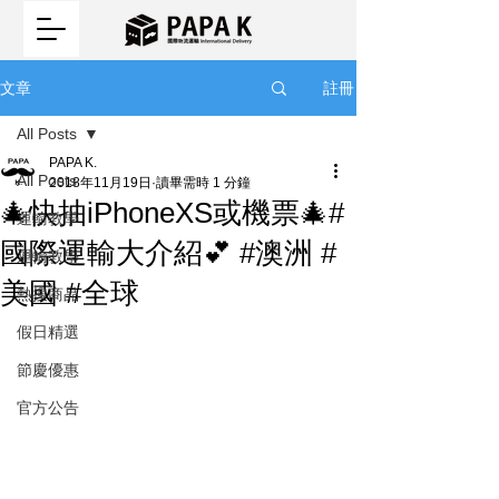
註冊
文章
All Posts
PAPA K.
All Posts
2018年11月19日
讀畢需時 1 分鐘
🎄快抽iPhoneXS或機票🎄#
運輸教學
國際運輸大介紹💕 #澳洲 #
運輸教學
美國 #全球
熱搜商品
假日精選
節慶優惠
官方公告