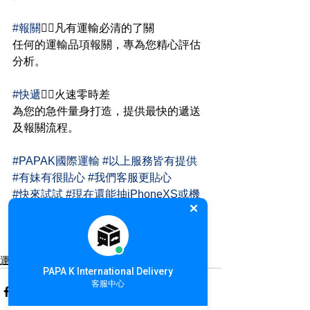
#報關
👉🏻凡有運輸必清的了關
任何的運輸品項報關，專為您精心評估
分析。
#快遞
👉🏻火速零時差
為您的急件量身打造，提供最快的遞送
及報關流程。
#PAPAK國際運輸
#以上服務皆有提供
#有妹有很貼心
#我們客服更貼心
#快來試試
#現在還能抽iPhoneXS或機
票
運輸教學
PAPA K International Delivery
客服中心