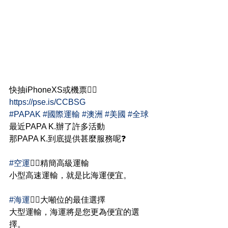
快抽iPhoneXS或機票👉🏻 
https://pse.is/CCBSG
#PAPAK
#國際運輸
#澳洲
#美國
#全球
最近PAPA K.辦了許多活動
那PAPA K.到底提供甚麼服務呢❓
#空運
👉🏻精簡高級運輸 
小型高速運輸，就是比海運便宜。
#海運
👉🏻大噸位的最佳選擇
大型運輸，海運將是您更為便宜的選
擇。