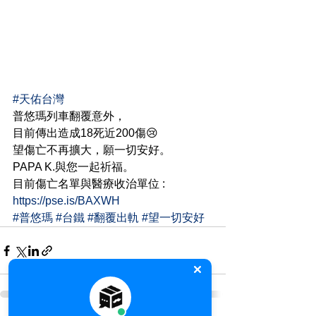
#天佑台灣
普悠瑪列車翻覆意外，
目前傳出造成18死近200傷😢
望傷亡不再擴大，願一切安好。
PAPA K.與您一起祈福。
目前傷亡名單與醫療收治單位 : 
https://pse.is/BAXWH
#普悠瑪
#台鐵
#翻覆出軌
#望一切安好