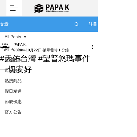
註冊
文章
All Posts
PAPA K.
All Posts
2018年10月22日
讀畢需時 1 分鐘
#天佑台灣 #望普悠瑪事件
運輸教學
一切安好
運輸教學
熱搜商品
假日精選
節慶優惠
官方公告