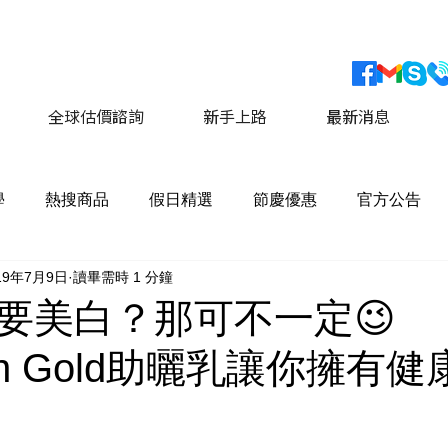
會員獨家優惠 運費最低價享 8折優惠
​詳情請點擊這
全球估價諮詢
新手上路
最新消息
學
熱搜商品
假日精選
節慶優惠
官方公告
19年7月9日
讀畢需時 1 分鐘
要美白？那可不一定😉
lian Gold助曬乳讓你擁有