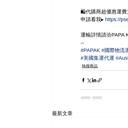
🛍代購商超優惠運費方
申請看我▸ 
https://p
運輸詳情請洽PAPA 
--
#PAPAK
#國際物流
#美國集運代運
#Aust
熱搜商品
最新文章