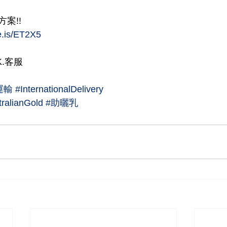
案!!
se.is/ET2X5
K.客服
運輸
#InternationalDelivery
ralianGold
#助曬乳