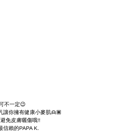
可不一定😉
ld助曬乳讓你擁有健康小麥肌👱🏾
避免皮膚曬傷哦!!
賴的PAPA K.