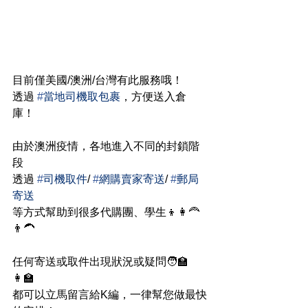
目前僅美國/澳洲/台灣有此服務哦！
透過 
#
當地司機取包裹
，方便送入倉
庫！
由於澳洲疫情，各地進入不同的封鎖階
段
透過 
#
司機取件
/ 
#
網購賣家寄送
/ 
#
郵局
寄送
等方式幫助到很多代購團、學生👦👩‍🦰
👨‍🦱
任何寄送或取件出現狀況或疑問🧑‍🏫
👩‍🏫
都可以立馬留言給K編，一律幫您做最快