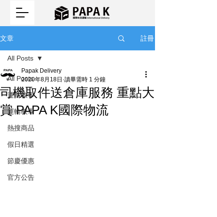
註冊
文章
All Posts
Papak Delivery
All Posts
2020年8月18日
讀畢需時 1 分鐘
司機取件送倉庫服務 重點大
運輸教學
賞 PAPA K國際物流
運輸教學
熱搜商品
假日精選
節慶優惠
官方公告