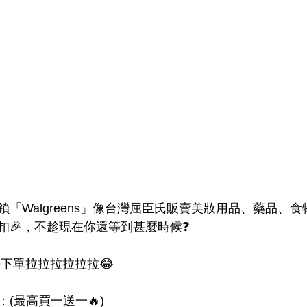
連鎖「Walgreens」像台灣屈臣氏販賣美妝用品、藥品、
扣🎉，不趁現在你還等到甚麼時候❓
下單拉拉拉拉拉拉😂
(最高買一送一🔥)