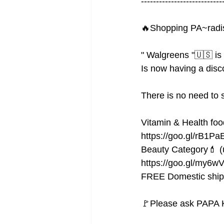
---------------------------
🔥Shopping PA~radis
" Walgreens "🇺🇸 is
Is now having a dis
There is no need to 
Vitamin & Health foo
https://goo.gl/rB1Pa
Beauty Category💄 
https://goo.gl/my6w
FREE Domestic shipp
🚩Please ask PAPA K