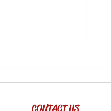
品酒入門小知識，不藏私大公
PA
開
8.5
CONTACT US