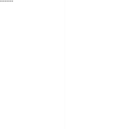
--------