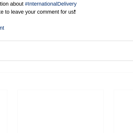
tion about 
#InternationalDelivery
te to leave your comment for us❗
nt