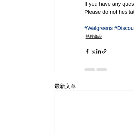
If you have any ques
Please do not hesita
#Walgreens
#Discou
熱搜商品
最新文章