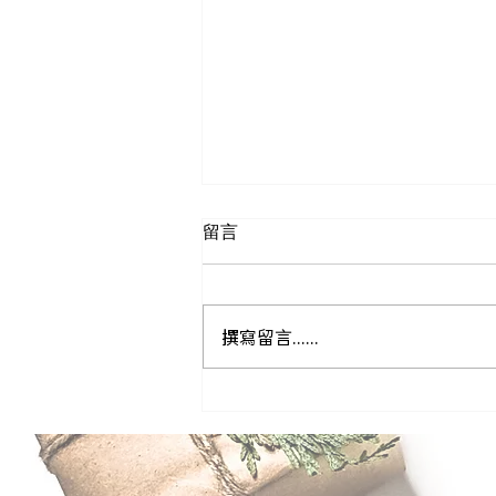
留言
撰寫留言......
馬來西亞集運撇步大公開