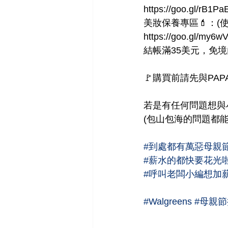
https://goo.gl/rB1Pa
美妝保養專區💄：(使
https://goo.gl/my6w
結帳滿35美元，免境
🚩購買前請先與PAP
若是有任何問題想與
(包山包海的問題都
#到處都有萬惡母親
#薪水的都快要花光
#呼叫老闆小編想加
#Walgreens
#母親