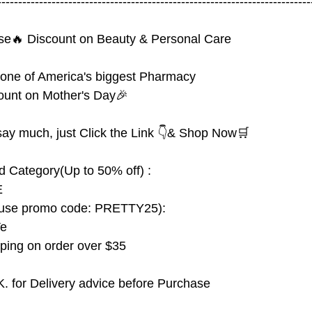
---------------------------------------------------------------------------
e🔥 Discount on Beauty & Personal Care
 one of America's biggest Pharmacy 
count on Mother's Day🎉
say much, just Click the Link 👇& Shop Now🛒
d Category(Up to 50% off) :
E
(use promo code: PRETTY25):
Ve
ing on order over $35
. for Delivery advice before Purchase