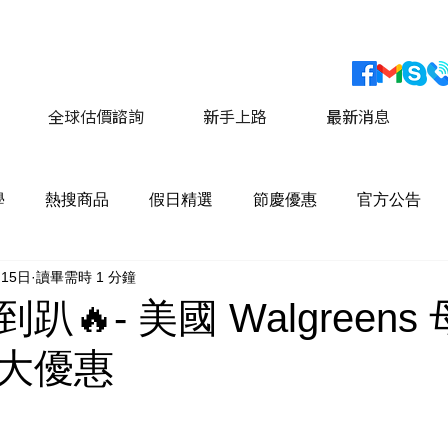
會員獨家優惠 運費最低價享 8折優惠
​詳情請點擊這
全球估價諮詢
新手上路
最新消息
學
熱搜商品
假日精選
節慶優惠
官方公告
月15日
讀畢需時 1 分鐘
趴🔥- 美國 Walgreens
大優惠