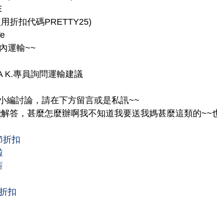
E
用折扣代碼PRETTY25)
Ve
內運輸~~
A K.專員詢問運輸建議
小編討論，請在下方留言或是私訊~~
能解答，甚麼怎麼辦啊我不知道我要送我媽甚麼這類的~~也
節折扣
啦
薪
節折扣