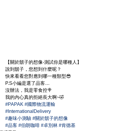
【關於鬍子的想像-測試你是哪種人】
說到鬍子，您想到什麼呢？
快來看看您對應到哪一種類型😎
P.S小編是選了品客…
沒辦法，我是零食控🍭
我的內心真的拒絕長大啊~🤣
#PAPAK
#國際物流運輸
#InternationalDelivery
#趣味小測驗
#關於鬍子的想像
#品客
#伯朗咖啡
#卓別林
#肯德基