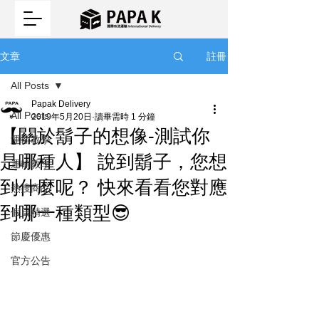
註冊
文章
All Posts
Papak Delivery
All Posts
2019年5月20日
讀畢需時 1 分鐘
【關於鬍子的想像-測試你
運輸教學
是哪種人】 說到鬍子，您想
運輸教學
到什麼呢？ 快來看看您對應
熱搜商品
到哪一種類型😎
假日精選
節慶優惠
官方公告