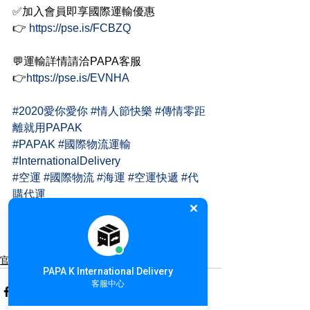
✅加入會員即享國際運輸優惠
👉 
https://pse.is/FCBZQ
💬運輸詳情請洽PAPA客服
👉
https://pse.is/EVNHA
#2020愛你愛你
#情人節快樂
#傳情零距
離就用PAPAK
#PAPAK
#國際物流運輸
#InternationalDelivery
#空運
#國際物流
#海運
#空運快遞
#代
購代運
#集運
#團購
#集貨
#便宜物流
#澳洲集
運
#網購寄台灣
#推薦貨運
官方公告
PAPA K International Delivery
客服中心