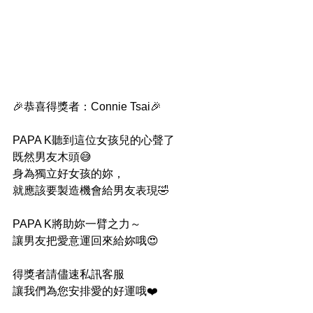
🎉恭喜得獎者：Connie Tsai🎉
PAPA K聽到這位女孩兒的心聲了
既然男友木頭😅
身為獨立好女孩的妳，
就應該要製造機會給男友表現🤣
PAPA K將助妳一臂之力～
讓男友把愛意運回來給妳哦😍
得獎者請儘速私訊客服
讓我們為您安排愛的好運哦❤️