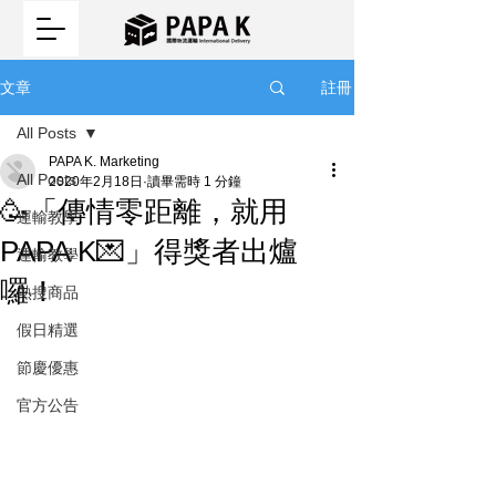
註冊
文章
All Posts
PAPA K. Marketing
All Posts
2020年2月18日
讀畢需時 1 分鐘
🥳「傳情零距離，就用
運輸教學
PAPA K💌」得獎者出爐
運輸教學
囉！
熱搜商品
假日精選
節慶優惠
官方公告